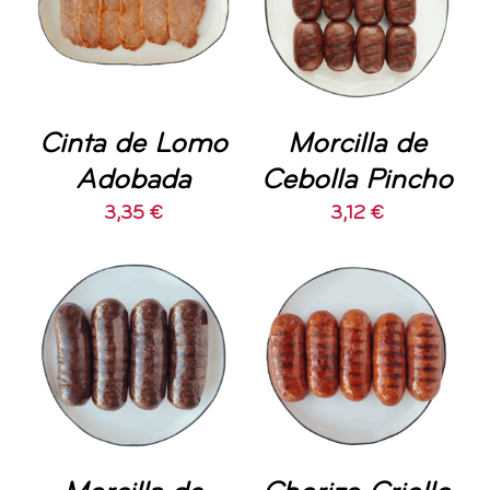
CARRITO
/
CARRITO
/
DETALLES
DETALLES
Cinta de Lomo
Morcilla de
Adobada
Cebolla Pincho
3,35
€
3,12
€
AÑADIR AL
AÑADIR AL
CARRITO
/
CARRITO
/
DETALLES
DETALLES