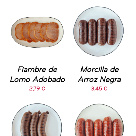
AÑADIR AL
AÑADIR AL
CARRITO
/
CARRITO
/
DETALLES
DETALLES
Fiambre de
Morcilla de
Lomo Adobado
Arroz Negra
2,79
€
3,45
€
AÑADIR AL
AÑADIR AL
CARRITO
/
CARRITO
/
DETALLES
DETALLES