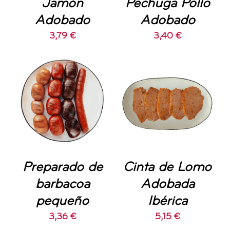
Jamón
Pechuga Pollo
Adobado
Adobado
3,79
€
3,40
€
AÑADIR AL
AÑADIR AL
CARRITO
/
CARRITO
/
DETALLES
DETALLES
Preparado de
Cinta de Lomo
barbacoa
Adobada
pequeño
Ibérica
3,36
€
5,15
€