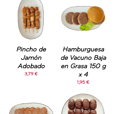
AÑADIR AL
AÑADIR AL
CARRITO
/
CARRITO
/
DETALLES
DETALLES
Pincho de
Hamburguesa
Jamón
de Vacuno Baja
Adobado
en Grasa 150 g
x 4
3,79
€
1,95
€
AÑADIR AL
AÑADIR AL