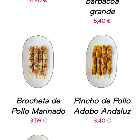
barbacoa
4,20
€
grande
8,40
€
AÑADIR AL
AÑADIR AL
CARRITO
/
CARRITO
/
DETALLES
DETALLES
Brocheta de
Pincho de Pollo
Pollo Marinado
Adobo Andaluz
3,59
€
3,40
€