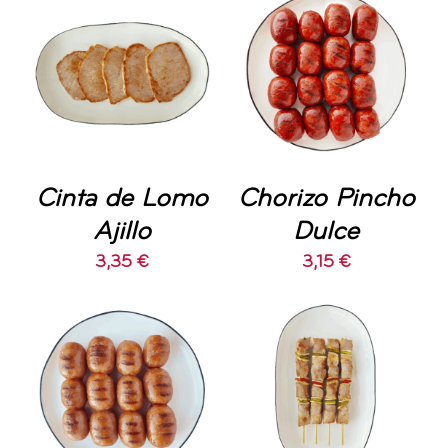
AÑADIR AL
AÑADIR AL
CARRITO
/
CARRITO
/
DETALLES
DETALLES
Cinta de Lomo
Chorizo Pincho
Ajillo
Dulce
3,35
€
3,15
€
AÑADIR AL
AÑADIR AL
CARRITO
/
CARRITO
/
DETALLES
DETALLES