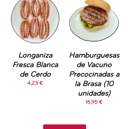
AÑADIR AL
AÑADIR AL
CARRITO
/
CARRITO
/
DETALLES
DETALLES
Longaniza
Hamburguesas
Fresca Blanca
de Vacuno
de Cerdo
Precocinadas a
la Brasa (10
4,23
€
unidades)
16,95
€