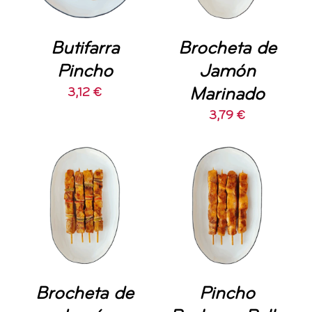
Butifarra
Brocheta de
Pincho
Jamón
Marinado
3,12
€
3,79
€
AÑADIR AL
AÑADIR AL
CARRITO
/
CARRITO
/
DETALLES
DETALLES
Brocheta de
Pincho