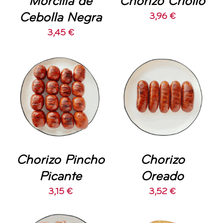
Morcilla de
Chorizo Criollo
Cebolla Negra
3,96
€
3,45
€
AÑADIR AL
AÑADIR AL
CARRITO
/
CARRITO
/
DETALLES
DETALLES
Chorizo Pincho
Chorizo
Picante
Oreado
3,15
€
3,52
€