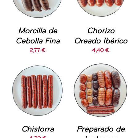
Morcilla de
Chorizo
Cebolla Fina
Oreado Ibérico
2,77
€
4,40
€
AÑADIR AL
AÑADIR AL
CARRITO
/
CARRITO
/
DETALLES
DETALLES
Chistorra
Preparado de