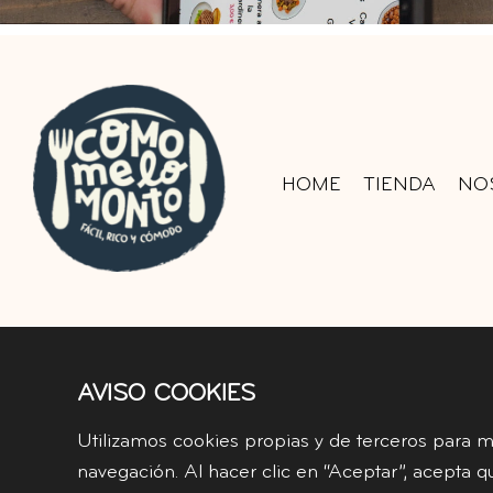
HOME
TIENDA
NO
AVISO COOKIES
Utilizamos cookies propias y de terceros para me
navegación. Al hacer clic en “Aceptar”, acepta q