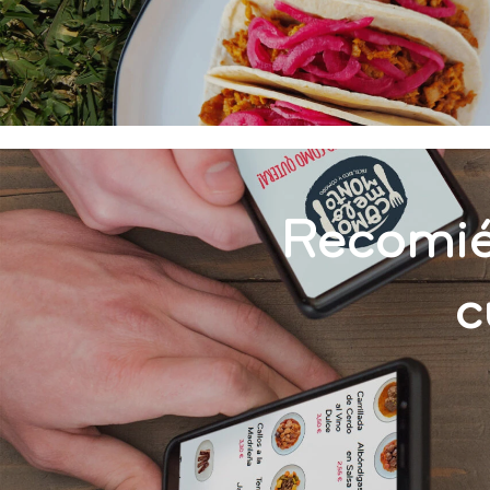
Recomié
c