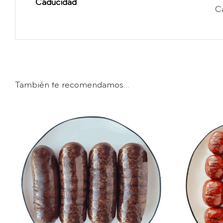
Caducidad
C
También te recomendamos…
AÑADIR AL CARRITO
/
AÑA
DETALLES