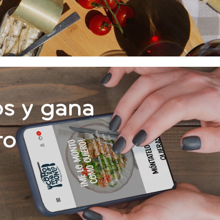
s y gana
to