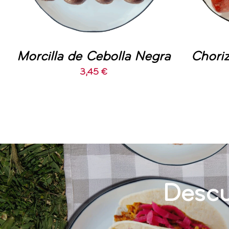
Morcilla de Cebolla Negra
Choriz
3,45
€
Descu