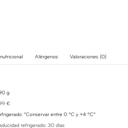
nutricional
Alérgenos
Valoraciones (0)
90 g
,99 €
efrigerado: “Conservar entre 0 ºC y +4 ºC”
aducidad refrigerado: 30 días