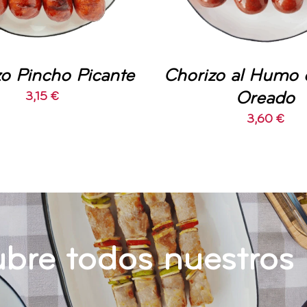
o Pincho Picante
Chorizo al Humo 
Oreado
3,15
€
3,60
€
bre todos nuestros 