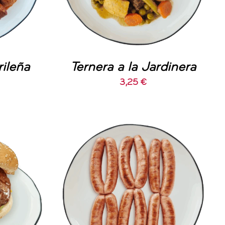
rileña
Ternera a la Jardinera
3,25
€
O
/
AÑADIR AL CARRITO
/
DETALLES