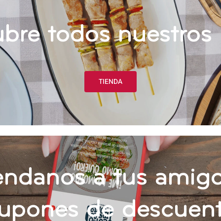
bre todos nuestros 
TIENDA
ndanos a tus amigo
upones de descuen