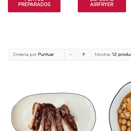
PREPARADOS
AIRFRYER
Ordena por
Puntuar
Mostrar
12 produ
AÑA
Valorado
AÑADIR AL CARRITO
/
con
5.00
de 5
DETALLES