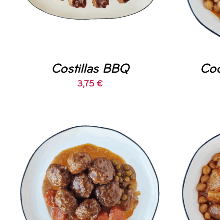
Costillas BBQ
Coc
3,75
€
AÑADIR AL CARRITO
/
AÑA
DETALLES