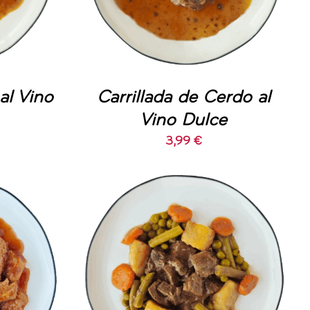
al Vino
Carrillada de Cerdo al
Vino Dulce
3,99
€
O
/
AÑADIR AL CARRITO
/
DETALLES