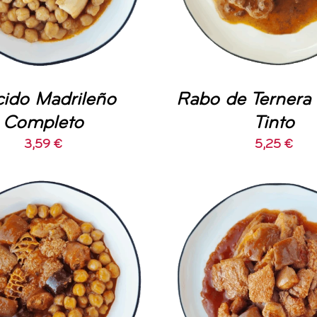
ido Madrileño
Rabo de Ternera 
Completo
Tinto
3,59
€
5,25
€
DIR AL CARRITO
/
AÑADIR AL CARRIT
DETALLES
DETALLES