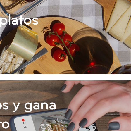
platos
s y gana
to