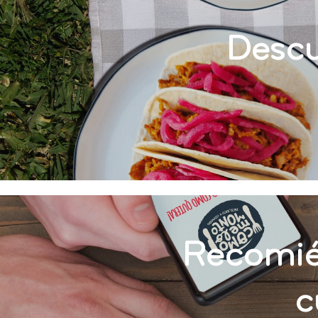
Descu
Recomié
c