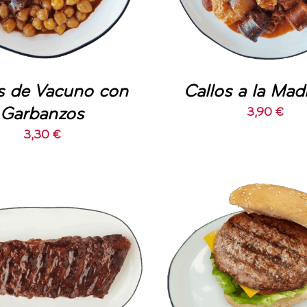
s de Vacuno con
Callos a la Mad
Garbanzos
3,90
€
3,30
€
DIR AL CARRITO
/
AÑADIR AL CARRIT
DETALLES
DETALLES