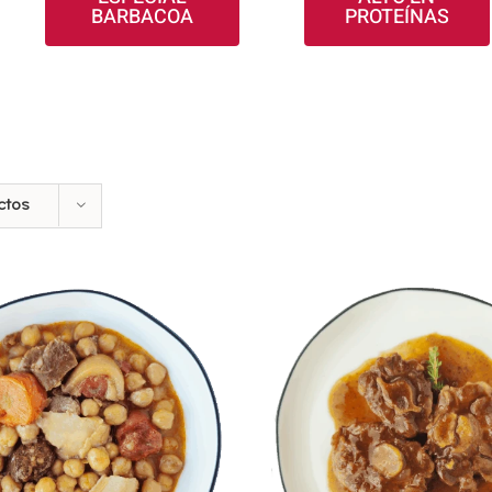
BARBACOA
PROTEÍNAS
ctos
DIR AL CARRITO
/
AÑADIR AL CARRIT
DETALLES
DETALLES