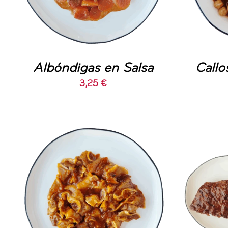
Albóndigas en Salsa
Callo
3,25
€
AÑADIR AL CARRITO
/
AÑA
DETALLES