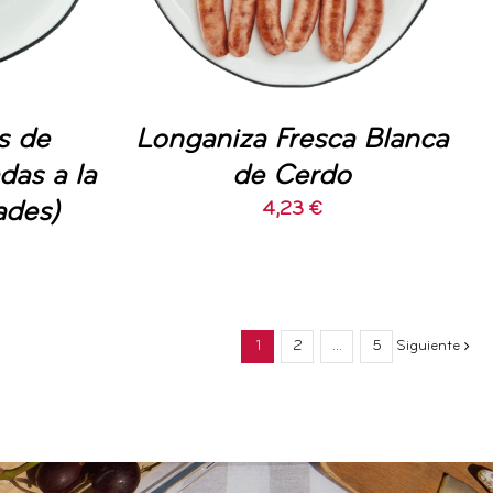
s de
Longaniza Fresca Blanca
das a la
de Cerdo
ades)
4,23
€
1
2
…
5
Siguiente