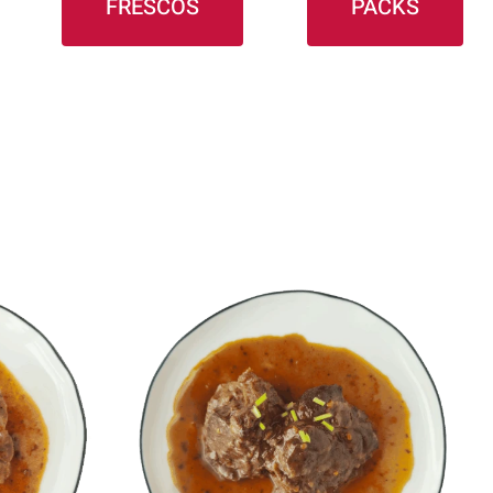
FRESCOS
PACKS
O
/
AÑADIR AL CARRITO
/
DETALLES