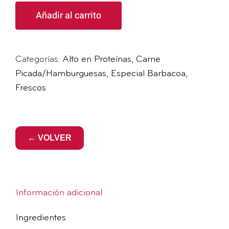
Vacuno
Añadir al carrito
Baja
en
Grasa
Categorías:
Alto en Proteínas
,
Carne
150
Picada/Hamburguesas
,
Especial Barbacoa
,
g
Frescos
x
4
cantidad
← VOLVER
Información adicional
Ingredientes