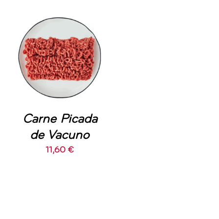
AÑADIR AL
CARRITO
/
DETALLES
Carne Picada
de Vacuno
11,60
€