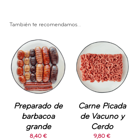
También te recomendamos…
AÑADIR AL
AÑADIR AL
CARRITO
/
CARRITO
/
DETALLES
DETALLES
Preparado de
Carne Picada
barbacoa
de Vacuno y
grande
Cerdo
8,40
€
9,80
€