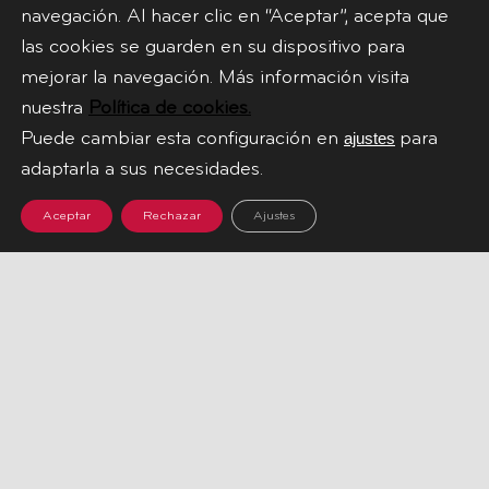
navegación. Al hacer clic en “Aceptar”, acepta que
las cookies se guarden en su dispositivo para
mejorar la navegación. Más información visita
nuestra
Política de cookies.
Puede cambiar esta configuración en
para
ajustes
adaptarla a sus necesidades.
Aceptar
Rechazar
Ajustes
Recomiéndanos a
tus amigos y gana