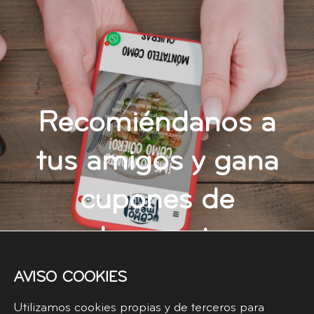
Recomiéndanos a
tus amigos y gana
cupones de
descuento
AVISO COOKIES
CONSIGUE TU ENLACE DE AFILIADO
Utilizamos cookies propias y de terceros para