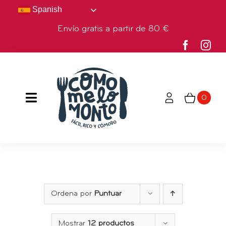
Saltar
Spanish
al
Envío gratis a partir de 80 €
contenido
0
Toggle
Navigation
HOME
TIENDA
NOSOTROS
Ordena por
Puntuar
BLOG
Mostrar
12 productos