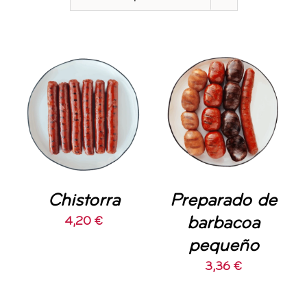
CONTACTO
AÑADIR AL
AÑADIR AL
CARRITO
/
CARRITO
/
DETALLES
DETALLES
Chistorra
Preparado de
barbacoa
4,20
€
pequeño
3,36
€