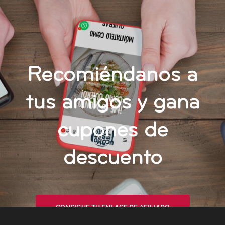
Recomiéndanos a
tus amigos y gana
cupones de
descuento
CONSIGUE TU ENLACE DE AFILIADO