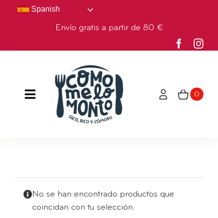
Saltar
Spanish
al
Envío gratis a partir de 80 €
contenido
0
Toggle
Navigation
HOME
TIENDA
NOSOTROS
No se han encontrado productos que
coincidan con tu selección.
BLOG