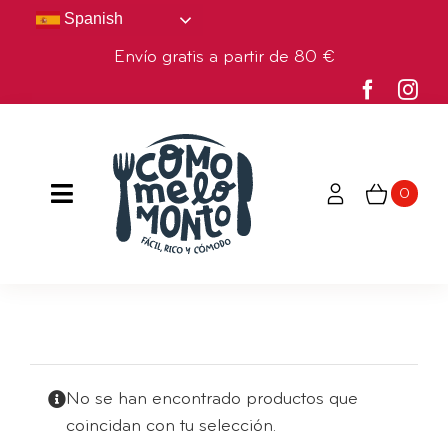
Saltar
Spanish
al
Envío gratis a partir de 80 €
contenido
0
Toggle
Navigation
HOME
TIENDA
NOSOTROS
No se han encontrado productos que
coincidan con tu selección.
BLOG