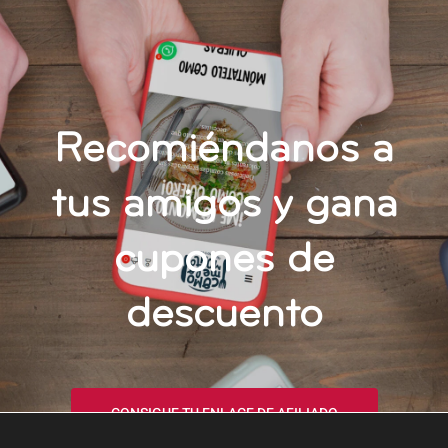
Recomiéndanos a
tus amigos y gana
cupones de
descuento
CONSIGUE TU ENLACE DE AFILIADO