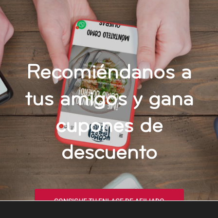
Recomiéndanos a
tus amigos y gana
cupones de
descuento
CONSIGUE TU ENLACE DE AFILIADO