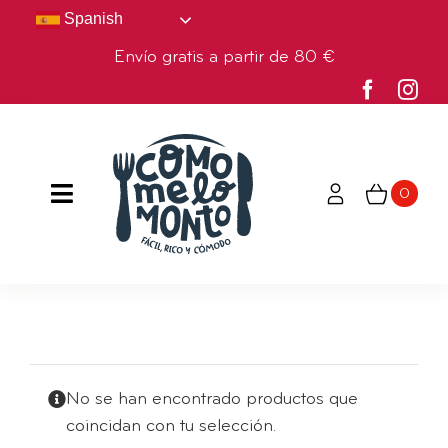
Saltar
Spanish
al
Envío gratis a partir de 80 €
contenido
0
Toggle
Navigation
HOME
TIENDA
NOSOTROS
No se han encontrado productos que
coincidan con tu selección.
BLOG